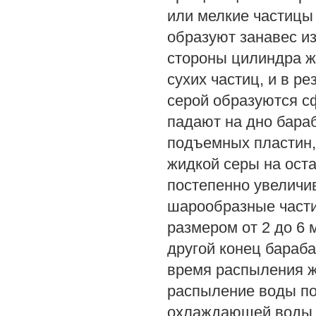
или мелкие частицы
образуют занавес из
стороны цилиндра ж
сухих частиц, и в р
серой образуются с
падают на дно бара
подъемных пластин,
жидкой серы на ост
постепенно увеличи
шарообразные част
размером от 2 до 6 
другой конец бараба
время распыления ж
распыление воды по
охлаждающей воды и