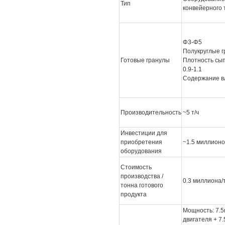
Тип
конвейерного 
Φ3-Φ5
Полукруглые 
Готовые гранулы
Плотность сып
0.9-1.1
Содержание вл
Производительность
~5 т/ч
Инвестиции для
приобретения
~1.5 миллион
оборудования
Стоимость
производства /
0.3 миллиона/
тонна готового
продукта
Мощность: 7.5
двигателя + 7.