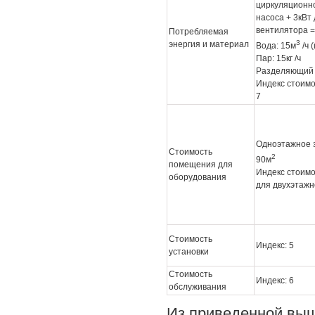
циркуляционно
насоса + 3кВт
вентилятора =
Потребляемая
3
энергия и материал
Вода: 15м
/ч 
Пар: 15кг /ч
Разделяющий а
Индекс стоимо
7
Одноэтажное 
Стоимость
2
90м
помещения для
Индекс стоимо
оборудования
для двухэтажн
Стоимость
Индекс: 5
установки
Стоимость
Индекс: 6
обслуживания
Из приведенной выш