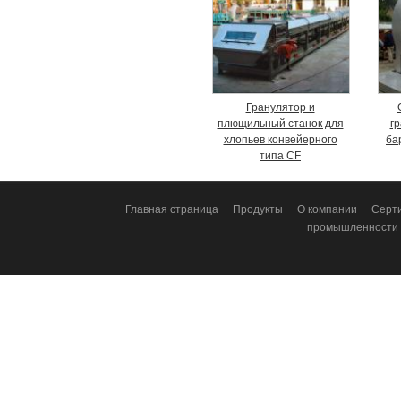
Гранулятор и
плющильный станок для
г
хлопьев конвейерного
ба
типа CF
Главная страница
Продукты
О компании
Серт
промышленности