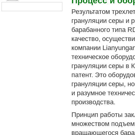
Процесс и обо
Результатом трехле
грануляции серы и 
барабанного типа 
качество, осуществи
компании Lianyungan
техническое оборуд
грануляции серы в 
патент. Это оборудо
грануляции серы, н
и разумное техниче
производства.
Принцип работы за
множеством подъемн
вращающегося бараб