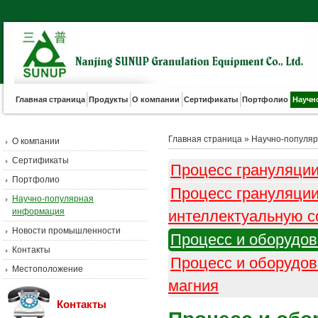
Главная страница
Продукты
О компании
Сертификаты
Портфолио
Научн
Главная страница
»
Научно-популя
О компании
Сертификаты
Процесс грануляци
Портфолио
Процесс грануляции
Научно-популярная
информация
интеллектуальную с
Новости промышленности
Процесс и оборудо
Контакты
Процесс и оборудов
Местоположение
магния
Контакты